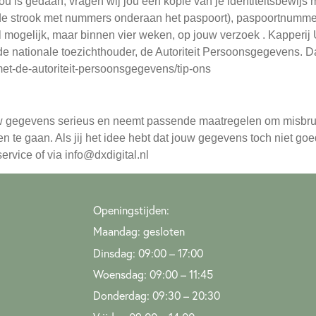
 jou is gedaan, vragen wij jou een kopie van je identiteitsbewij
de strook met nummers onderaan het paspoort), paspoortnumme
mogelijk, maar binnen vier weken, op jouw verzoek . Kapperij U
 de nationale toezichthouder, de Autoriteit Persoonsgegevens. Da
-met-de-autoriteit-persoonsgegevens/tip-ons
w gegevens serieus en neemt passende maatregelen om misbrui
te gaan. Als jij het idee hebt dat jouw gegevens toch niet goed
rvice of via info@dxdigital.nl
Openingstijden:
Maandag: gesloten
Dinsdag: 09:00 – 17:00
Woensdag: 09:00 – 11:45
Donderdag: 09:30 – 20:30