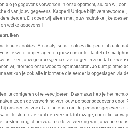
jven die je gegevens verwerken in onze opdracht, sluiten wij e
kheid van jouw gegevens. Kapperij Unique blijft verantwoordeli
e derden. Dit doen wij alleen met jouw nadrukkelijke toestemm
l en welke gegevens.]
gebruiken
nctionele cookies. En analytische cookies die geen inbreuk mak
website wordt opgeslagen op jouw computer, tablet of smartphon
 website en jouw gebruiksgemak. Ze zorgen ervoor dat de webs
nen wij hiermee onze website optimaliseren. Je kunt je afmelden
naast kun je ook alle informatie die eerder is opgeslagen via de
ien, te corrigeren of te verwijderen. Daarnaast heb je het rech
 maken tegen de verwerking van jouw persoonsgegevens door Ka
 bij ons een verzoek kan indienen om de persoonsgegevens die
tie, te sturen. Je kunt een verzoek tot inzage, correctie, verw
 je toestemming of bezwaar op de verwerking van jouw persoons